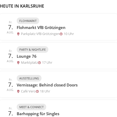
HEUTE IN KARLSRUHE
FLOHMARKT
Fr.
7.
Flohmarkt VfB Grötzingen
AUG.
Parkplatz VfB Grötzingen
10 Uhr
PARTY & NIGHTLIFE
Fr.
7.
Lounge 76
AUG.
Marktplatz
17 Uhr
AUSSTELLUNG
Fr.
7.
Vernissage: Behind closed Doors
AUG.
Café Vero
18 Uhr
MEET & CONNECT
Fr.
7.
Barhopping für Singles