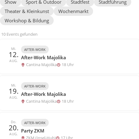
Show
Sport & Outdoor
Stadtfest
Stadtführung
Theater & Kleinkunst
Wochenmarkt
Workshop & Bildung
10 Events gefunden
Mi.
AFTER-WORK
12.
After-Work Majolika
AUG.
Cantina Majolika
18 Uhr
Mi.
AFTER-WORK
19.
After-Work Majolika
AUG.
Cantina Majolika
18 Uhr
Do.
AFTER-WORK
20.
Party ZKM
AUG.
ZKM (Insel-Hub)
17 Uhr