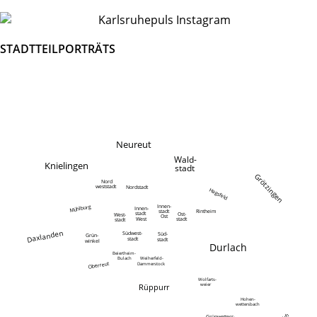
STADTTEILPORTRÄTS
Neureut
Wald-
Knielingen
stadt
Grötzingen
Nord
weststadt
Nordstadt
Hagsfeld
Innen-
Mühlburg
Innen-
Rintheim
stadt
stadt
Ost-
West-
Ost
West
stadt
stadt
Daxlanden
Südwest-
Süd-
Grün-
stadt
stadt
winkel
Durlach
Beiertheim-
Bulach
Weiherfeld-
Oberreut
Dammerstock
Wolfarts-
weier
Rüppurr
Hohen-
wettersbach
Grünwetters-