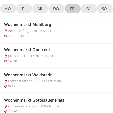
MO.
DI.
MI.
DO.
FR.
SA.
SO.
Wochenmarkt Mühlburg
Am Entenfang 1, 76185 Karlsruhe
7.30–12.30
Wochenmarkt Oberreut
Julius-Leber-Platz, 76189 Karlsruhe
14–18.30
Wochenmarkt Waldstadt
Lötzener Straße 18, 76139 Karlsruhe
9–17
Wochenmarkt Gottesauer Platz
Gottesauer Platz, 76131 Karlsruhe
7.30–13