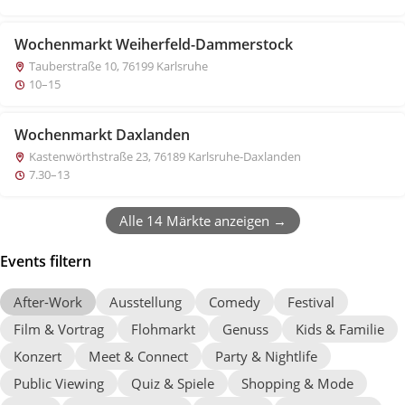
Wochenmarkt Weiherfeld-Dammerstock
Tauberstraße 10, 76199 Karlsruhe
10–15
Wochenmarkt Daxlanden
Kastenwörthstraße 23, 76189 Karlsruhe-Daxlanden
7.30–13
Alle 14 Märkte anzeigen →
Events filtern
After-Work
Ausstellung
Comedy
Festival
Film & Vortrag
Flohmarkt
Genuss
Kids & Familie
Konzert
Meet & Connect
Party & Nightlife
Public Viewing
Quiz & Spiele
Shopping & Mode