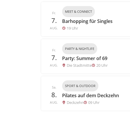
MEET & CONNECT
Fr.
7.
Barhopping für Singles
19 Uhr
AUG.
PARTY & NIGHTLIFE
Fr.
7.
Party: Summer of 69
Die Stadtmitte
20 Uhr
AUG.
SPORT & OUTDOOR
Sa.
8.
Pilates auf dem Deckzehn
Deckzehn
09 Uhr
AUG.