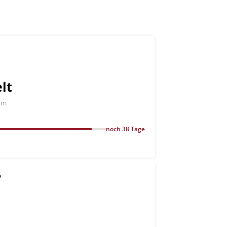
lt
um
noch 38 Tage