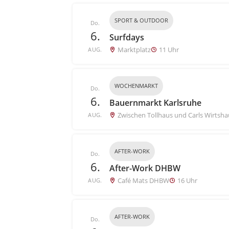
SPORT & OUTDOOR
Do.
6.
Surfdays
Marktplatz
11 Uhr
AUG.
WOCHENMARKT
Do.
6.
Bauernmarkt Karlsruhe
Zwischen Tollhaus und Carls Wirtsha
AUG.
AFTER-WORK
Do.
6.
After-Work DHBW
Café Mats DHBW
16 Uhr
AUG.
AFTER-WORK
Do.