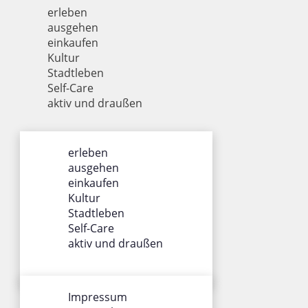
erleben
ausgehen
einkaufen
Kultur
Stadtleben
Self-Care
aktiv und draußen
ÜBER UNS
erleben
ausgehen
Impressum
einkaufen
Datenschutz
Kultur
Gewinnspiel
Stadtleben
Werbung
Self-Care
AGB
aktiv und draußen
Team
SOCIALS
Impressum