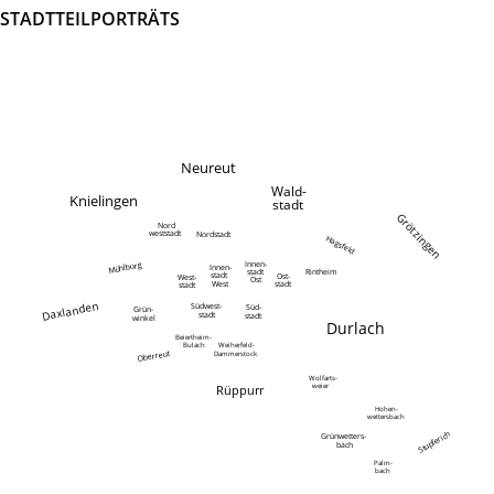
STADTTEILPORTRÄTS
Neureut
Wald-
Knielingen
stadt
Grötzingen
Nord
weststadt
Nordstadt
Hagsfeld
Innen-
Mühlburg
Innen-
Rintheim
stadt
stadt
Ost-
West-
Ost
West
stadt
stadt
Daxlanden
Südwest-
Süd-
Grün-
stadt
stadt
winkel
Durlach
Beiertheim-
Bulach
Weiherfeld-
Oberreut
Dammerstock
Wolfarts-
weier
Rüppurr
Hohen-
wettersbach
Stupferich
Grünwetters-
bach
Palm-
bach