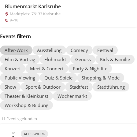
Blumenmarkt Karlsruhe
Marktplatz, 76133 Karlsruhe
9–18
Events filtern
After-Work
Ausstellung
Comedy
Festival
Film & Vortrag
Flohmarkt
Genuss
Kids & Familie
Konzert
Meet & Connect
Party & Nightlife
Public Viewing
Quiz & Spiele
Shopping & Mode
Show
Sport & Outdoor
Stadtfest
Stadtführung
Theater & Kleinkunst
Wochenmarkt
Workshop & Bildung
11 Events gefunden
Do.
AFTER-WORK