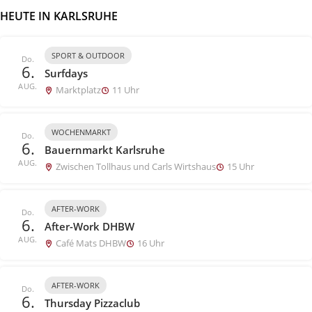
HEUTE IN KARLSRUHE
SPORT & OUTDOOR
Do.
6.
Surfdays
AUG.
Marktplatz
11 Uhr
WOCHENMARKT
Do.
6.
Bauernmarkt Karlsruhe
AUG.
Zwischen Tollhaus und Carls Wirtshaus
15 Uhr
AFTER-WORK
Do.
6.
After-Work DHBW
AUG.
Café Mats DHBW
16 Uhr
AFTER-WORK
Do.
6.
Thursday Pizzaclub