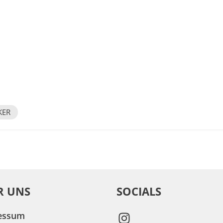
KER
R UNS
SOCIALS
essum