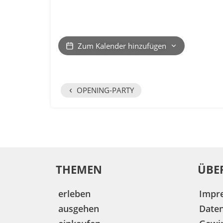
Zum Kalender hinzufügen
‹
OPENING-PARTY
THEMEN
ÜBE
erleben
Impr
ausgehen
Date