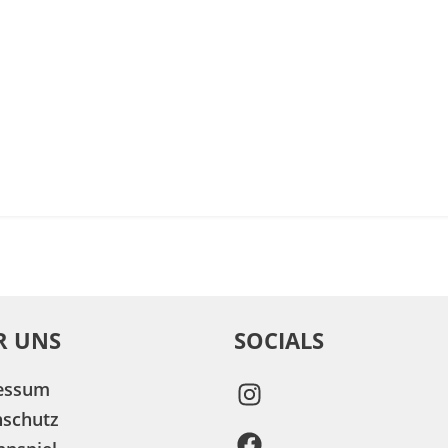
R UNS
SOCIALS
essum
nschutz