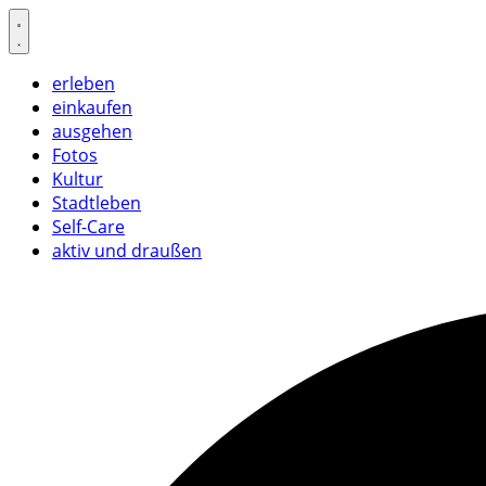
Skip
to
content
erleben
einkaufen
ausgehen
Fotos
Kultur
Stadtleben
Self-Care
aktiv und draußen