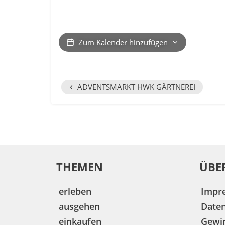
Zum Kalender hinzufügen
‹
ADVENTSMARKT HWK GÄRTNEREI
THEMEN
ÜBE
erleben
Impr
ausgehen
Date
einkaufen
Gewin