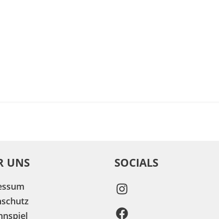
R UNS
SOCIALS
essum
nschutz
nspiel