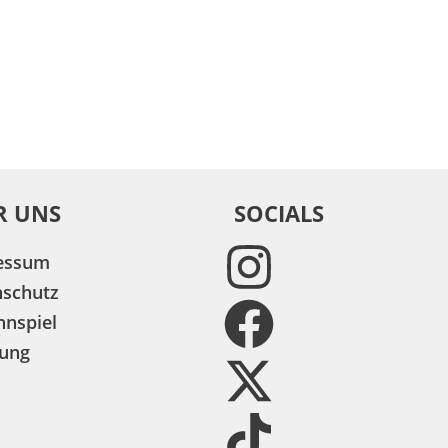
R UNS
SOCIALS
essum
nschutz
nspiel
ung