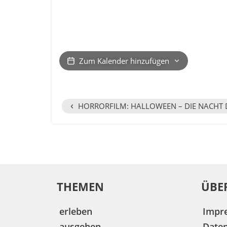
Zum Kalender hinzufügen
‹
HORRORFILM: HALLOWEEN – DIE NACHT 
THEMEN
ÜBE
erleben
Impr
ausgehen
Date