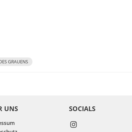
DES GRAUENS
R UNS
SOCIALS
essum
nschutz