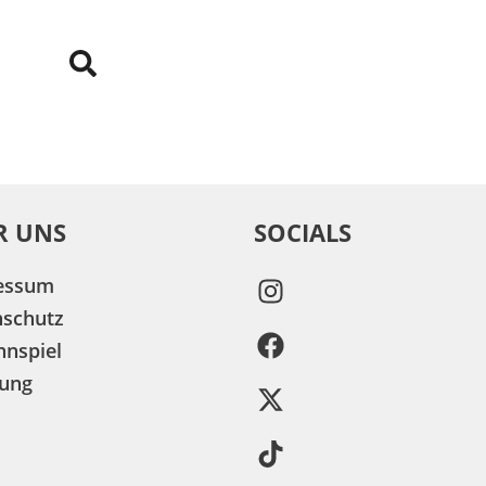
R UNS
SOCIALS
essum
nschutz
nspiel
ung