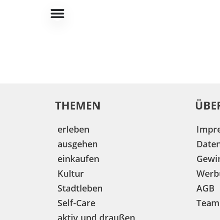
THEMEN
ÜBE
erleben
Impr
ausgehen
Date
einkaufen
Gewin
Kultur
Werb
Stadtleben
AGB
Self-Care
Team
aktiv und draußen