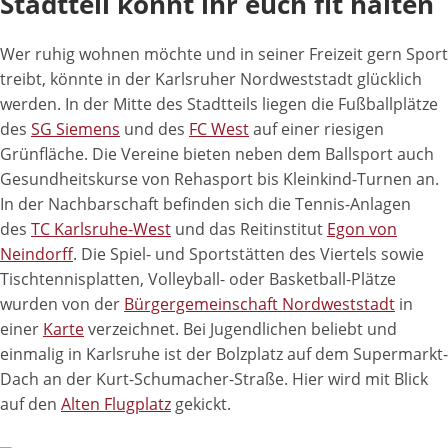
Stadtteil könnt ihr euch fit halten
Wer ruhig wohnen möchte und in seiner Freizeit gern Sport
treibt, könnte in der Karlsruher Nordweststadt glücklich
werden. In der Mitte des Stadtteils liegen die Fußballplätze
des
SG Siemens
und des
FC West
auf einer riesigen
Grünfläche. Die Vereine bieten neben dem Ballsport auch
Gesundheitskurse von Rehasport bis Kleinkind-Turnen an.
In der Nachbarschaft befinden sich die Tennis-Anlagen
des
TC Karlsruhe-West
und das Reitinstitut
Egon von
Neindorff
. Die Spiel- und Sportstätten des Viertels sowie
Tischtennisplatten, Volleyball- oder Basketball-Plätze
wurden von der
Bürgergemeinschaft Nordweststadt
in
einer
Karte
verzeichnet. Bei Jugendlichen beliebt und
einmalig in Karlsruhe ist der Bolzplatz auf dem Supermarkt-
Dach an der Kurt-Schumacher-Straße. Hier wird mit Blick
auf den
Alten Flugplatz
gekickt.